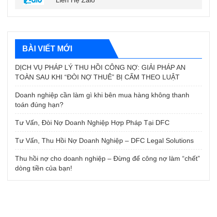
Liên Hệ Zalo
BÀI VIẾT MỚI
DỊCH VỤ PHÁP LÝ THU HỒI CÔNG NỢ: GIẢI PHÁP AN
TOÀN SAU KHI “ĐÒI NỢ THUÊ” BỊ CẤM THEO LUẬT
Doanh nghiệp cần làm gì khi bên mua hàng không thanh
toán đúng hạn?
Tư Vấn, Đòi Nợ Doanh Nghiệp Hợp Pháp Tại DFC
Tư Vấn, Thu Hồi Nợ Doanh Nghiệp – DFC Legal Solutions
Thu hồi nợ cho doanh nghiệp – Đừng để công nợ làm “chết”
dòng tiền của bạn!