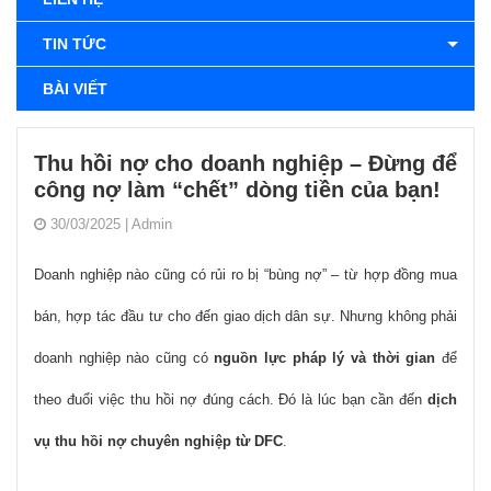
TIN TỨC
BÀI VIẾT
Thu hồi nợ cho doanh nghiệp – Đừng để
công nợ làm “chết” dòng tiền của bạn!
30/03/2025
|
Admin
Doanh nghiệp nào cũng có rủi ro bị “bùng nợ” – từ hợp đồng mua
bán, hợp tác đầu tư cho đến giao dịch dân sự. Nhưng không phải
doanh nghiệp nào cũng có
nguồn lực pháp lý và thời gian
để
theo đuổi việc thu hồi nợ đúng cách. Đó là lúc bạn cần đến
dịch
vụ thu hồi nợ chuyên nghiệp từ DFC
.