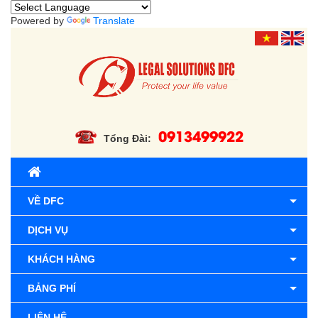
Powered by
Translate
0913499922
Tổng Đài:
VỀ DFC
DỊCH VỤ
KHÁCH HÀNG
BẢNG PHÍ
LIÊN HỆ