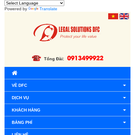
Powered by
Translate
0913499922
Tổng Đài:
VỀ DFC
DỊCH VỤ
KHÁCH HÀNG
BẢNG PHÍ
LIÊN HỆ