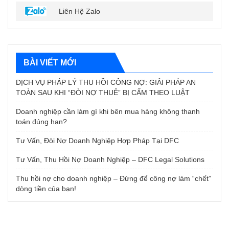
Liên Hệ Zalo
BÀI VIẾT MỚI
DỊCH VỤ PHÁP LÝ THU HỒI CÔNG NỢ: GIẢI PHÁP AN
TOÀN SAU KHI “ĐÒI NỢ THUÊ” BỊ CẤM THEO LUẬT
Doanh nghiệp cần làm gì khi bên mua hàng không thanh
toán đúng hạn?
Tư Vấn, Đòi Nợ Doanh Nghiệp Hợp Pháp Tại DFC
Tư Vấn, Thu Hồi Nợ Doanh Nghiệp – DFC Legal Solutions
Thu hồi nợ cho doanh nghiệp – Đừng để công nợ làm “chết”
dòng tiền của bạn!