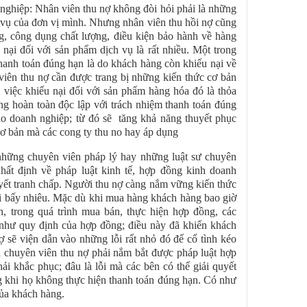
nghiệp: Nhân viên thu nợ không đòi hỏi phải là những
 vụ của đơn vị mình. Nhưng nhân viên thu hồi nợ cũng
g, công dụng chất lượng, điều kiện bảo hành về hàng
 nại đối với sản phẩm dịch vụ là rất nhiều. Một trong
anh toán đúng hạn là do khách hàng còn khiếu nại về
viên thu nợ cần được trang bị những kiến thức cơ bản
 việc khiếu nại đối với sản phẩm hàng hóa đó là thỏa
ng hoàn toàn độc lập với trách nhiệm thanh toán đúng
ào doanh nghiệp; từ đó sẽ tăng khả năng thuyết phục
cơ bản mà các cong ty thu no hay áp dụng
 những chuyên viên pháp lý hay những luật sư chuyên
nhất định về pháp luật kinh tế, hợp đồng kinh doanh
uyết tranh chấp. Người thu nợ càng nắm vững kiến thức
 lợi bấy nhiêu. Mặc dù khi mua hàng khách hàng bao giờ
, trong quá trình mua bán, thực hiện hợp đồng, các
 như quy định của hợp đồng; điều này đã khiến khách
sẽ viện dẫn vào những lỗi rất nhỏ đó để cố tình kéo
là chuyên viên thu nợ phải nắm bắt được pháp luật hợp
ải khắc phục; đâu là lỗi mà các bên có thể giải quyết
g khi họ không thực hiện thanh toán đúng hạn. Có như
của khách hàng.