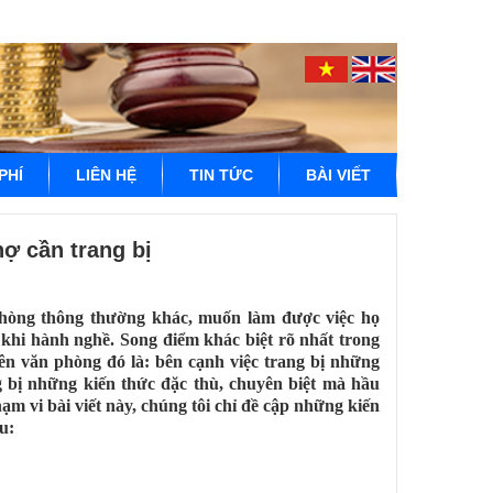
PHÍ
LIÊN HỆ
TIN TỨC
BÀI VIẾT
ợ cần trang bị
hòng thông thường khác, muốn làm được việc họ
 khi hành nghề. Song điểm khác biệt rõ nhất trong
iên văn phòng đó là: bên cạnh việc trang bị những
g bị những kiến thức đặc thù, chuyên biệt mà hầu
m vi bài viết này, chúng tôi chỉ đề cập những kiến
u: