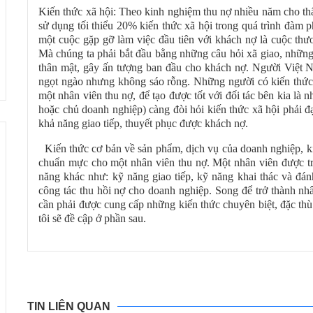
Kiến thức xã hội: Theo kinh nghiệm thu nợ nhiều năm cho thấ
sử dụng tối thiểu 20% kiến thức xã hội trong quá trình đàm p
một cuộc gặp gỡ làm việc đầu tiên với khách nợ là cuộc thư
Mà chúng ta phải bắt đầu bằng những câu hỏi xã giao, những 
thân mật, gây ấn tượng ban đầu cho khách nợ. Người Việt Na
ngọt ngào nhưng không sáo rỗng. Những người có kiến thức, h
một nhân viên thu nợ, để tạo được tốt với đối tác bên kia là
hoặc chủ doanh nghiệp) càng đòi hỏi kiến thức xã hội phải đ
khả năng giao tiếp, thuyết phục được khách nợ.
Kiến thức cơ bản về sản phẩm, dịch vụ của doanh nghiệp, kiến
chuẩn mực cho một nhân viên thu nợ. Một nhân viên được tr
năng khác như: kỹ năng giao tiếp, kỹ năng khai thác và đánh
công tác thu hồi nợ cho doanh nghiệp. Song để trở thành nh
cần phải được cung cấp những kiến thức chuyên biệt, đặc thù
tôi sẽ đề cập ở phần sau.
TIN LIÊN QUAN