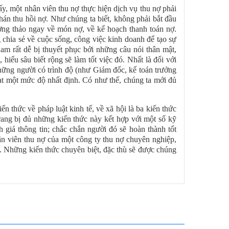
y, một nhân viên thu nợ thực hiện dịch vụ thu nợ phải
hán thu hồi nợ. Như chúng ta biết, không phải bắt đầu
ơng thảo ngay về món nợ, về kế hoạch thanh toán nợ.
chia sẻ về cuộc sống, công việc kinh doanh để tạo sự
m rất dễ bị thuyết phục bởi những câu nói thân mật,
iểu sâu biết rộng sẽ làm tốt việc đó. Nhất là đối với
 những người có trình độ (như Giám đốc, kế toán trưởng
ạt một mức độ nhất định. Có như thế, chúng ta mới đủ
 thức về pháp luật kinh tế, về xã hội là ba kiến thức
ang bị đủ những kiến thức này kết hợp với một số kỹ
 giá thông tin; chắc chắn người đó sẽ hoàn thành tốt
ân viên thu nợ của một công ty thu nợ chuyên nghiệp,
. Những kiến thức chuyên biệt, đặc thù sẽ được chúng