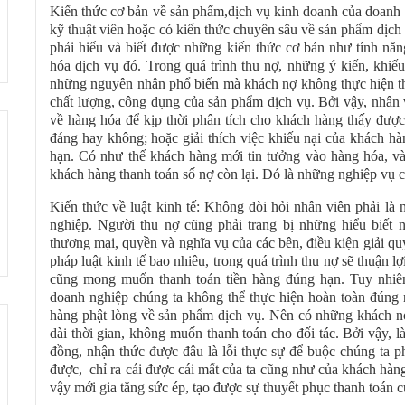
Kiến thức cơ bản về sản phẩm,dịch vụ kinh doanh của doanh 
kỹ thuật viên hoặc có kiến thức chuyên sâu về sản phẩm dịch
phải hiểu và biết được những kiến thức cơ bản như tính năn
hóa dịch vụ đó. Trong quá trình thu nợ, những ý kiến, khiếu
những nguyên nhân phổ biến mà khách nợ không thực hiện th
chất lượng, công dụng của sản phẩm dịch vụ. Bởi vậy, nhân 
về hàng hóa để kịp thời phân tích cho khách hàng thấy được
đáng hay không; hoặc giải thích việc khiếu nại của khách hà
hạn. Có như thế khách hàng mới tin tưởng vào hàng hóa, v
khách hàng thanh toán số nợ còn lại. Đó là những nghiệp vụ 
Kiến thức về luật kinh tế: Không đòi hỏi nhân viên phải là
nghiệp. Người thu nợ cũng phải trang bị những hiểu biết 
thương mại, quyền và nghĩa vụ của các bên, điều kiện giải q
pháp luật kinh tế bao nhiêu, trong quá trình thu nợ sẽ thuận
cũng mong muốn thanh toán tiền hàng đúng hạn. Tuy nhiên
doanh nghiệp chúng ta không thể thực hiện hoàn toàn đúng
hàng phật lòng về sản phẩm dịch vụ. Nên có những khách nợ 
dài thời gian, không muốn thanh toán cho đối tác. Bởi vậy, 
đồng, nhận thức được đâu là lỗi thực sự để buộc chúng ta ph
được, chỉ ra cái được cái mất của ta cũng như của khách hàn
vậy mới gia tăng sức ép, tạo được sự thuyết phục thanh toán 