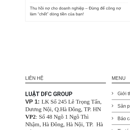
Thu hồi nợ cho doanh nghiệp – Đừng để công nợ
làm “chết” dòng tiền của bạn!
LIÊN HỆ
MENU
LUẬT DFC GROUP
Giới t
VP 1:
LK Số 245 Lê Trọng Tấn,
Sản p
Dương Nội, Q.Hà Đông, TP. HN
VP2
: Số 48 Ngõ 1 Ngô Thì
Báo c
Nhậm, Hà Đông, Hà Nội, TP. Hà