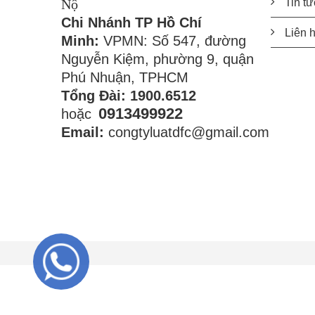
Nộ
Tin tứ
Chi Nhánh TP Hồ Chí
Liên 
Minh:
VPMN: Số 547, đường
Nguyễn Kiệm, phường 9, quận
Phú Nhuận, TPHCM
Tổng Đài: 1900.6512
0913499922
hoặc
Email:
congtyluatdfc@gmail.com