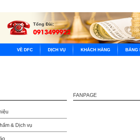
Tổng Đài:
0913499922
VỀ DFC
DỊCH VỤ
KHÁCH HÀNG
BẢNG 
FANPAGE
hiệu
hẩm & Dịch vụ
áo