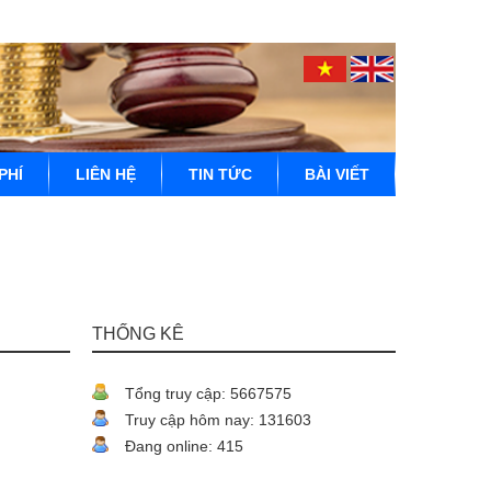
PHÍ
LIÊN HỆ
TIN TỨC
BÀI VIẾT
THỐNG KÊ
Tổng truy cập: 5667575
Truy cập hôm nay: 131603
Đang online: 415