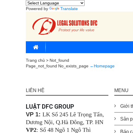
Powered by
Translate
Trang chủ > Not_found
Page_not_found
No_exists_page
←Homepage
LIÊN HỆ
MENU
LUẬT DFC GROUP
Giới t
VP 1:
LK Số 245 Lê Trọng Tấn,
Sản p
Dương Nội, Q.Hà Đông, TP. HN
VP2
: Số 48 Ngõ 1 Ngô Thì
Báo c