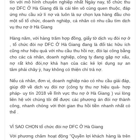
tín với mô hình chuyên nghiệp nhất Ngày nay,
tổ chức
thu
nợ
DFC Ở Hà Giang đã là cái tên vô cùng quen thuộc, đáp
ứng nhu cầu xử lí nợ và luôn là sự
chọn lựa
hàng đầu cho
một số
tổ chức
,
doanh nghiệp
, cá nhân có nhu cầu
tìm
dịch
vụ
thu nợ
ở Hà Giang
Hàng năm, với hàng trăm hợp đồng,
giấy tờ
dịch vụ
đòi nợ
ở
,
tổ chức
đòi nợ
DFC Ở Hà Giang đang là đối tác hữu ích
cũng như hiệu quả với nhu cầu thu hồi nợ, đòi lại công bằng
cho các cá nhân,
doanh nghiệp
,
công ty
đang gặp nợ xấu,
nợ rất khó đòi,nợ khá hạn của các kẻ lợi dụng sự
an
tâm
phải chây ỳ, hay không có thiện chí trả nợ.
Nếu cá nhân,
đơn vị
,
doanh nghiệp
nào có nhu cầu
giải đáp
,
giúp đỡ về dịch vụ
đòi nợ
(công ty
thu nợ
hiệu quả- hợp
pháp- uy tín 2018 về lĩnh vực
thu nợ
ở Hà Giang ) vui lòng
liên hệ với chúng tôi để được các
phương án
đòi nợ
thành
công,
nhanh chóng
với thời gian thu hồi tiền nhanh nhất có
thể .
VÌ SAO CHỌN
tổ chức
đòi nợ
DFC Ở Hà Giang
Với phương châm hoạt động “Quyền lợi
khách hàng
là trên