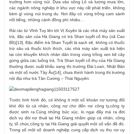
trưởng
hơn vùng núi. Dựa vào sông Lô và lượng mưa lớn,
các ngành nông nghiệp ở khu vực này rất
phát triển
, không
kém gì vùng núi trung du. Nơi đây có vùng trồng cam sành
nổi tiếng, những cánh đồng phì nhiêu…
Rải rác từ Vĩnh Tuy lên
tới
Vị Xuyên là các nhà máy sản xuất
trà, đặc sản của Hà Giang có trà Shan tuyết cổ thụ (xã Cao
Bồ)[13]. Đặc điểm trà Shan Tuyết là sạch sẽ, không có thuốc
trừ sâu và thuốc kích thích, các nhà máy sản xuất trà
hiện
tại
còn khuyến khích nhân dân trong vùng trồng xen kẽ cây
gừng giữa các luống trà. Trà Shan tuyết cổ thụ của Hà Giang
thường được xuất khẩu sang thị trường Đài Loan, Nhật Bản
và một số nước Tây Âu[14], chưa thịnh hành trong thị trường
nội địa như trà Tân Cương – Thái Nguyên.
Trước tình hình đó, có không ít một số khoản nợ tương đối
khó đòi từ cá nhân, công nợ cho
đến
nợ
công ty
,công ty
được sinh ra.Cùng những bức xúc, lo ngại đấy mà ra đời
dịch vụ
đòi nợ
thuê tại Hà Giang nhằm giúp cá nhân,
công
ty
,
tổ chức
,công ty tại Hà Giang giải quyết một số vấn đề đó.
Trong số một số
doanh nghiệp
cung cấp dịch vụ
thu nợ
uy