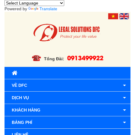
Powered by
Translate
0913499922
Tổng Đài:
VỀ DFC
DỊCH VỤ
KHÁCH HÀNG
BẢNG PHÍ
LIÊN HỆ