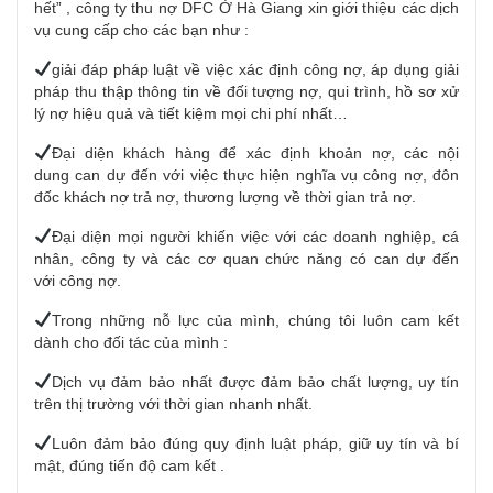
hết” ,
công ty
thu nợ
DFC Ở Hà Giang xin giới thiệu các dịch
vụ cung cấp cho
các bạn
như :
giải đáp
pháp luật
về việc xác định công nợ, áp dụng
giải
pháp
thu thập thông tin về đối tượng nợ, qui trình,
hồ sơ
xử
lý nợ hiệu quả và tiết kiệm mọi chi phí nhất…
Đại diện
khách hàng
để xác định khoản nợ, các nội
dung
can dự
đến với
việc thực hiện nghĩa vụ công nợ, đôn
đốc khách nợ trả nợ, thương lượng về thời gian trả nợ.
Đại diện
mọi người
khiến
việc với các
doanh nghiệp
, cá
nhân,
công ty
và các cơ quan chức năng có
can dự
đến
với
công nợ.
Trong những nỗ lực của mình, chúng tôi luôn cam kết
dành cho đối tác của mình :
Dịch vụ
đảm bảo nhất
được đảm bảo chất lượng, uy tín
trên thị trường với thời gian nhanh nhất.
Luôn đảm bảo đúng quy định
luật pháp
, giữ uy tín và bí
mật, đúng tiến độ cam kết .