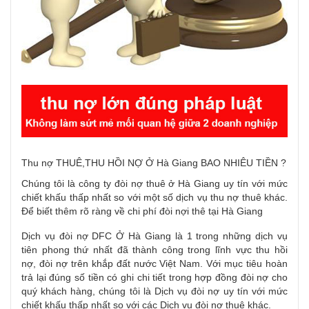
Thu nợ
THUÊ,THU HỒI NỢ Ở Hà Giang BAO NHIÊU TIỀN ?
Chúng tôi là
công ty
đòi nợ
thuê ở Hà Giang uy tín với mức
chiết khấu thấp nhất so với một số dịch vụ
thu nợ
thuê khác.
Để biết thêm rõ ràng về chi phí đòi nợi thê tại Hà Giang
Dịch vụ
đòi nợ
DFC Ở Hà Giang là 1 trong những dịch vụ
tiên phong thứ nhất đã thành công trong lĩnh vực thu hồi
nợ,
đòi nợ
trên khắp đất nước Việt Nam. Với mục tiêu hoàn
trả lại đúng số tiền có ghi chi tiết trong hợp đồng
đòi nợ
cho
quý
khách hàng
, chúng tôi là Dịch vụ
đòi nợ
uy tín với mức
chiết khấu thấp nhất so với các Dịch vụ
đòi nợ
thuê khác.