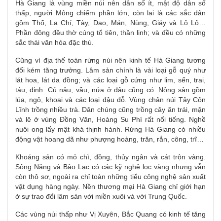
Hà Giang là vùng miền núi nên dân số ít, mật độ dân số
thấp, người Mông chiếm
phần lớn
, còn lại là các sắc dân
gồm Thổ, La Chí, Tày, Dao, Mán, Nùng, Giáy và Lô Lô…
Phần đông đều thờ cúng tổ tiên, thần linh; và đều có những
sắc thái văn hóa đặc thù.
Cũng vì địa thế toàn rừng núi nên kinh tế Hà Giang tương
đối kém
tăng trưởng
. Lâm sản chính là vài loại gỗ quý như
lát hoa, lát da đồng; và các loại gỗ cứng như lim, sến, trai,
táu, đinh. Củ nâu, vầu, nứa ở đâu cũng có. Nông sản gồm
lúa, ngô, khoai và các loại đậu đỗ. Vùng chân núi Tây Côn
Lĩnh trồng nhiều trà. Dân chúng cũng trồng cây ăn trái, mận
và lê ở vùng Đồng Văn, Hoàng Su Phì rất nổi tiếng. Nghề
nuôi ong lấy mật khá thịnh hành. Rừng Hà Giang có nhiều
động vật hoang dã như phượng hoàng, trăn, rắn, công, trĩ…
Khoáng sản có mỏ chì, đồng, thủy ngân và cát trộn vàng.
Sông Năng và Bảo Lạc có các kỹ nghệ lọc vàng nhưng vẫn
còn thô sơ, ngoài ra chỉ toàn những tiểu công nghệ sản xuất
vật dụng hàng ngày. Nền thương mại Hà Giang chỉ giới hạn
ở sự trao đổi lâm sản với miền xuôi và với Trung Quốc.
Các vùng núi thấp như Vị Xuyên, Bắc Quang có kinh tế
tăng